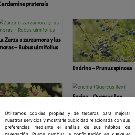
Cardamine pratensis
La Zarza o zarzamora y las
moras – Rubus ulmifolius
Endrino – Prunus spinosa
Encina – Quercus ilex
Utilizamos cookies propias y de terceros para mejorar
nuestros servicios y mostrarle publicidad relacionada con sus
preferencias mediante el análisis de sus hábitos de
Espino blanco (Crataegus
navegación. Puede cambiar la configuración en cualquier