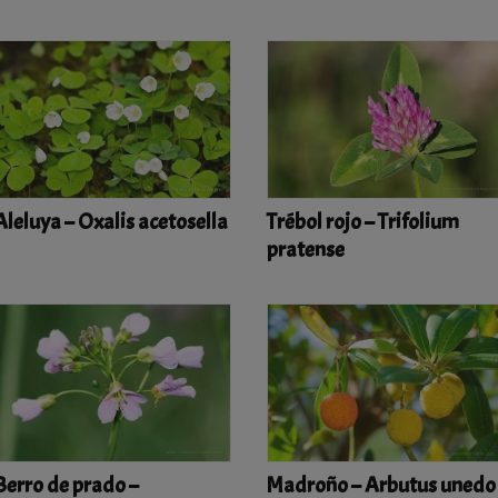
Aleluya – Oxalis acetosella
Trébol rojo – Trifolium
pratense
Berro de prado –
Madroño – Arbutus unedo