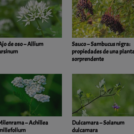
Ajo de oso – Allium
Sauco – Sambucus nigra:
ursinum
propiedades de una plant
sorprendente
Milenrama – Achillea
Dulcamara – Solanum
millefolium
dulcamara