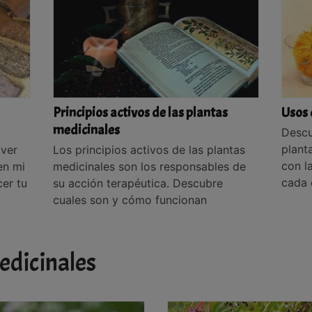
Principios activos de las plantas
Usos 
medicinales
Descu
plant
 ver
Los principios activos de las plantas
con l
en mi
medicinales son los responsables de
cada 
er tu
su acción terapéutica. Descubre
cuales son y cómo funcionan
edicinales