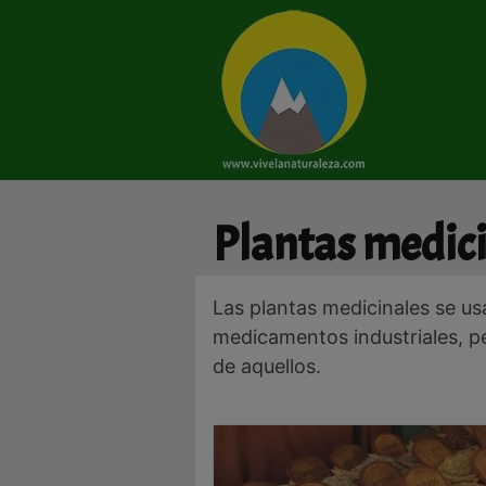
Saltar
al
contenido
Plantas medic
Las plantas medicinales se us
medicamentos industriales, p
de aquellos.