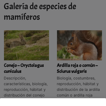
Galería de especies de
mamíferos
Conejo – Oryctolagus
Ardilla roja o común –
cuniculus
Sciurus vulgaris
Descripción,
Biología, costumbres,
características, biología,
reproducción, hábitat y
reproducción, hábitat y
distribución de la ardilla
distribución del conejo
común o ardilla roja
común y alojamiento,
(Sciurus vulgaris)