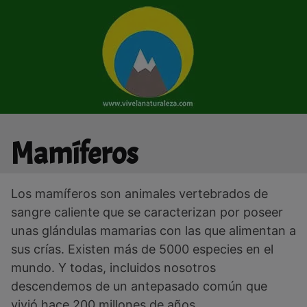
Saltar
al
contenido
Mamíferos
Los mamíferos son animales vertebrados de
sangre caliente que se caracterizan por poseer
unas glándulas mamarias con las que alimentan a
sus crías. Existen más de 5000 especies en el
mundo. Y todas, incluidos nosotros
descendemos de un antepasado común que
vivió hace 200 millones de años.