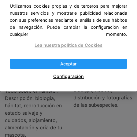
cría y cuidados de los
Utilizamos cookies propias y de terceros para mejorar
conejos como mascotas
nuestros servicios y mostrarle publicidad relacionada
con sus preferencias mediante el análisis de sus hábitos
de navegación. Puede cambiar la configuración en
cualquier momento.
Lea nuestra política de Cookies
Aceptar
Hámster dorado o
Lobo – Canis lupus
hámster sirio –
Descubre aquí al mítico
Configuración
Mesocricetus auratus
lobo: costumbres,
biología, hábitat,
Todo sobre el hámster:
distribución y fotografías
Descripción, biología,
de las subespecies.
hábitat, reproducción en
estado salvaje y
cuidados, alojamiento,
alimentación y cría de tu
mascota.