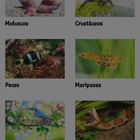
Moluscos
Crustáceos
Peces
Mariposas