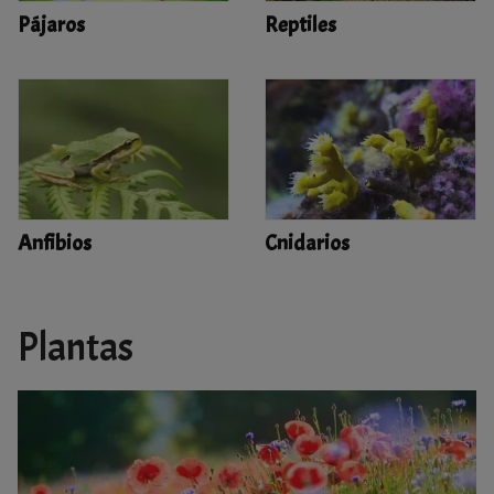
Pájaros
Reptiles
Anfibios
Cnidarios
Plantas