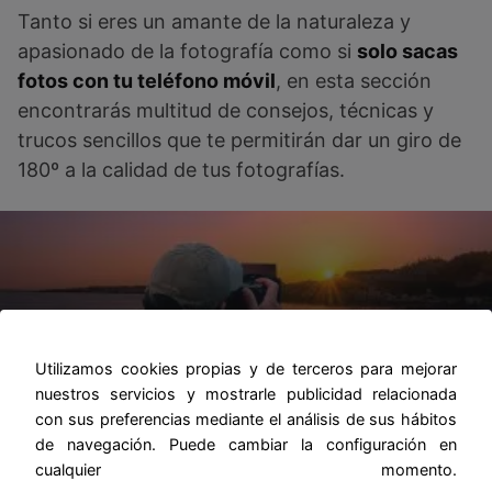
Tanto si eres un amante de la naturaleza y
apasionado de la fotografía como si
solo sacas
fotos con tu teléfono móvil
, en esta sección
encontrarás multitud de consejos, técnicas y
trucos sencillos que te permitirán dar un giro de
180º a la calidad de tus fotografías.
Utilizamos cookies propias y de terceros para mejorar
Fotografía de paisajes
nuestros servicios y mostrarle publicidad relacionada
con sus preferencias mediante el análisis de sus hábitos
de navegación. Puede cambiar la configuración en
cualquier momento.